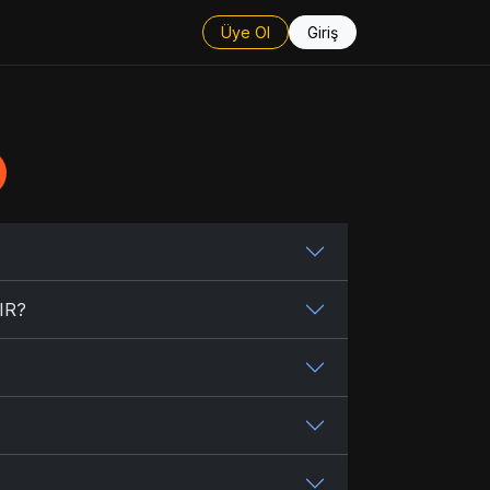
Üye Ol
Giriş
IR?