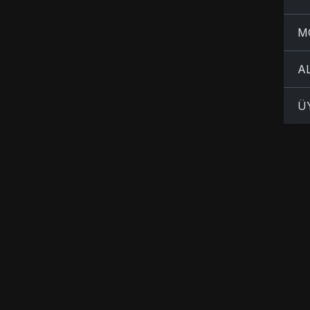
M
A
Ü