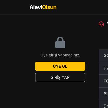
Alevi
Olsun
Üye girişi yapmadınız.
G
ÜYE OL
H
GİRİŞ YAP
F
B
ÜY