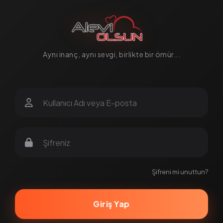
Alevi Olsun, ciddi ilişki ve Alevi evlilik arayanların buluşma no
Aynı inanç, aynı sevgi, birlikte bir ömür...
Şifreni mi unuttun?
Giriş Yap