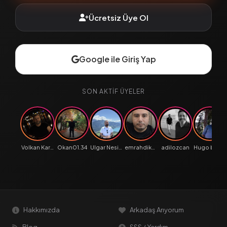
Ücretsiz Üye Ol
Google ile Giriş Yap
SON AKTIF ÜYELER
Volkan Karakoc
Okan01.34
Ulgar Nesim
emrahdikdere
adilozcan
Hugo bulent
Hakkımızda
Arkadaş Arıyorum